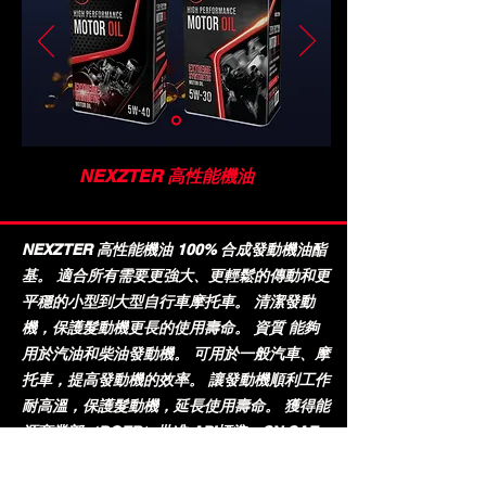
NEXZTER 高性能機油
N
EXZTER 高性能機油 100% 合成發動機油酯
基。 適合所有需要更強大、更輕鬆的傳動和更
平穩的小型到大型自行車摩托車。 清潔發動
機，保護髮動機更長的使用壽命。 資質 能夠
用於汽油和柴油發動機。 可用於一般汽車、摩
托車，提高發動機的效率。 讓發動機順利工作
耐高溫，保護髮動機，延長使用壽命。 獲得能
源商業部（DOEB）批准 API標準：SN SAE
5W-30 和 SAE 5W-40