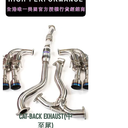
CAT-BACK EXHAUST(中
至尾)