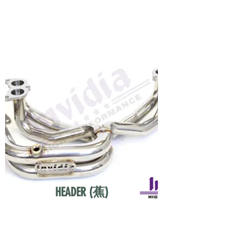
HEADER (蕉)