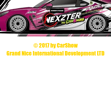
© 2017 by CarShow
Grand Nice International Development LTD