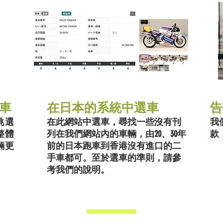
車
在日本的系統中選車
告
挑選
在此網站中選車，尋找一些沒有刊
我
整體
列在我們網站內的車輛，由20、30年
款
輛更
前的日本跑車到香港沒有進口的二
手車都可。至於選車的準則，請參
考我們的說明。