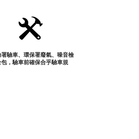
輸署驗車、環保署廢氣、噪音檢
全包，驗車前確保合乎驗車規
。