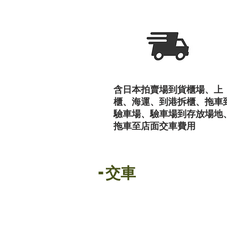
含日本拍賣場到貨櫃場、上
櫃、海運、到港拆櫃、拖車
驗車場、驗車場到存放場地
拖車至店面交車費用
- 交車