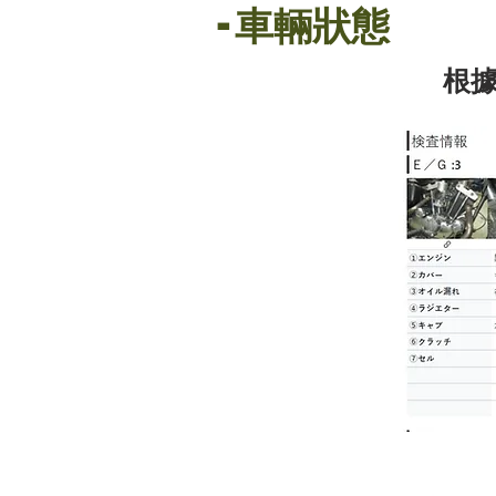
-
車輛狀態
根據