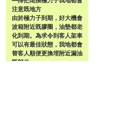
—掃把佬換極力子我地都會
注意既地方
由於極力子到期，好大機會
波箱附近既膠圈，油墊都老
化到期。為求令到客人架車
可以有最佳狀態，我地都會
替客人順便更換埋附近漏油
既部份。
有曲軸油墊，Housing膠圈，
封油蓋等等。
Pls WhatsApp : 9886 3685