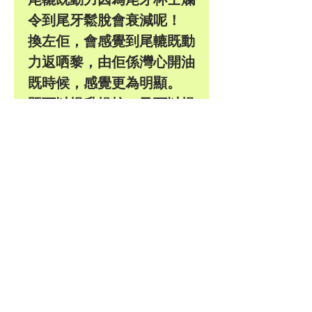
令到尾牙鬆脫會衰減呢！
換左佢，會感覺到尾轆既動
力返哂黎，由佢係灣心開油
既時候，感覺更為明顯。
既可以提升操控，又可以提
升加速力。
Pls WhatsApp : 9886 3685
© 2017 by CarShow