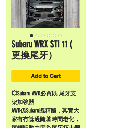
Subaru WRX STI 11 (
更換尾牙）
Add to Cart
💥Subaru AWD必買既 尾牙支
架加強器
AWD係Subaru既精髓，其實大
家有冇諗過隨著時間老化，
尾轆既動力因為尾牙杯士爛